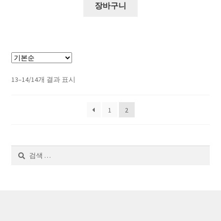
장바구니
13–14/14개 결과 표시
1
2
검
색: